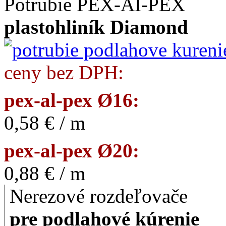
Potrubie PEX-AI-PEX
plastohliník Diamond
ceny bez DPH:
pex-al-pex Ø16:
0,58 € / m
pex-al-pex Ø20:
0,88 € / m
Nerezové rozdeľovače
pre podlahové kúrenie